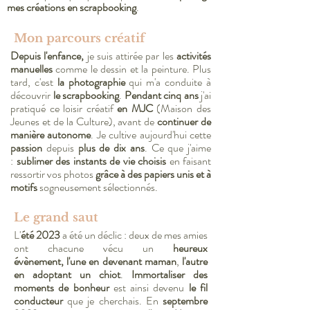
mes créations en scrapbooking
.
Mon parcours créatif
Depuis l'enfance,
je suis attirée
par les
activités
manuelles
comme le dessin et la peinture. Plus
tard, c'est
la photographie
qui m'a conduite à
découvrir
le scrapbooking
.
Pendant cinq ans
j'ai
pratiqué ce loisir créatif
en MJC
(Maison des
Jeunes et de la Culture), avant de
continuer de
manière autonome
. Je cultive aujourd'hui cette
passion
depuis
plus de dix ans
. Ce que j'aime
:
sublimer des instants de vie choisis
en faisant
ressortir vos photos
grâce à des
papiers unis et à
motifs
sogneusement sélectionnés
.
Le grand saut
L'
été 2023
a été un déclic : deux de
mes amies
ont chacune vécu un
heureux
évènement,
l'une en devenant maman
,
l'autre
en adoptant un chiot
.
Immortaliser des
moments de bonheur
est ainsi devenu
le fil
conducteur
que je cherchais. En
septembre