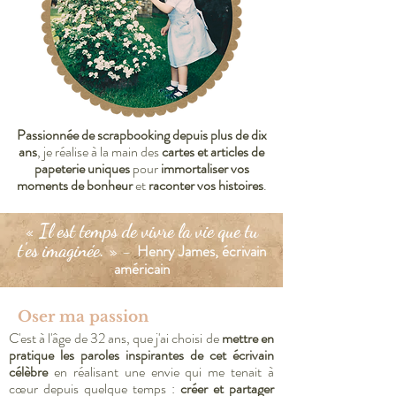
Passionnée de scrapbooking depuis plus de dix
ans
, je réalise à la main des
cartes et articles de
papeterie uniques
pour
immortaliser
vos
moments de bonheur
et
raconter vos histoires
.
« Il est temps de vivre la vie que tu
t'es imaginée. » -
Henry James, écrivain
américain
Oser ma passion
C'est à l'âge de 32 ans, que j'ai choisi de
mettre en
pratique les paroles inspirantes de cet écrivain
célèbre
en réalisant une envie qui me tenait à
cœur depuis quelque temps :
créer et partager